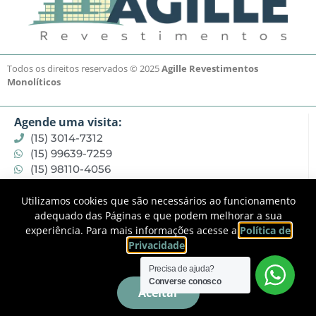
Todos os direitos reservados © 2025
Agille Revestimentos
Monolíticos
Agende uma visita:
(15) 3014-7312
(15) 99639-7259
(15) 98110-4056
contato@agillerevestimentos.com.br
Utilizamos cookies que são necessários ao funcionamento
Onde estamos:
adequado das Páginas e que podem melhorar a sua
Rua Prof. Nicácio Pires de Miranda, 202
experiência. Para mais informações acesse a
Política de
Jardim Celeste – Sorocaba / SP
Privacidade
.
CEP 18066-080
Precisa de ajuda?
Converse conosco
Siga-nos:
Aceitar